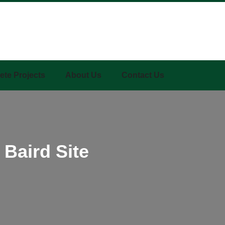
ete Projects
About Us
Contact Us
 Baird Site