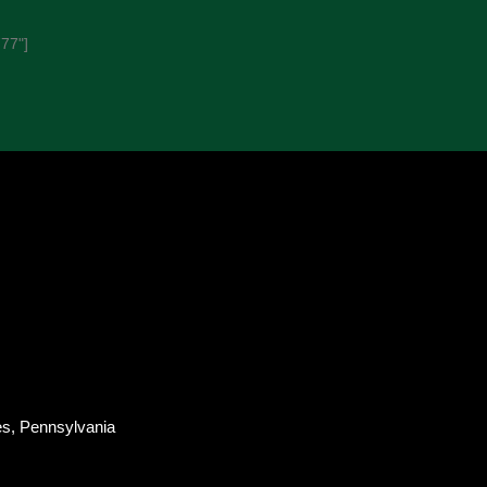
77"]
es, Pennsylvania