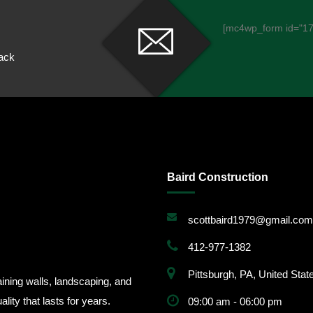
[mc4wp_form id="17
back
Baird Construction
scottbaird1979@gmail.com
412-977-1382
Pittsburgh, PA, United Stat
ining walls, landscaping, and
lity that lasts for years.
09:00 am - 06:00 pm