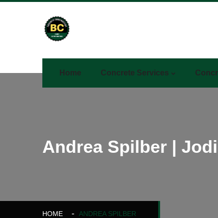
Home
Concrete Services
Concr
Andrea Spilber | Jodi
HOME
ANDREA SPILBER